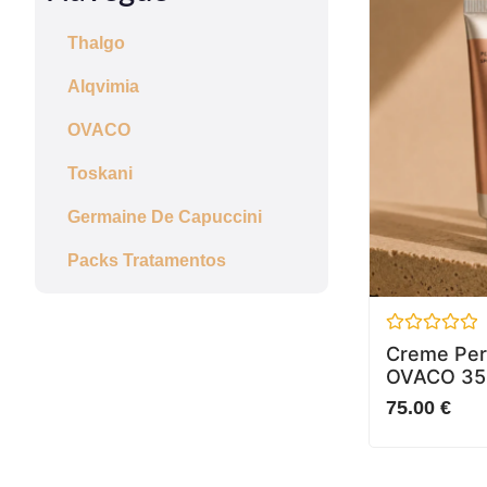
Thalgo
Alqvimia
OVACO
Toskani
Germaine De Capuccini
Packs Tratamentos
Avaliação
Creme Perf
0
OVACO 35
de
5
75.00
€