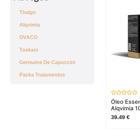
Thalgo
Alqvimia
OVACO
Toskani
Germaine De Capuccini
Packs Tratamentos
Avaliação
Óleo Essen
0
Alqvimia 1
de
5
39.49
€