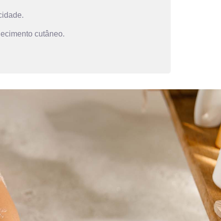
cidade.
lhecimento cutâneo.