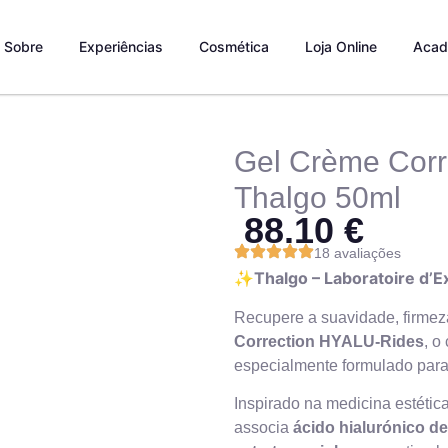
Sobre
Experiências
Cosmética
Loja Online
Acad
Gel Crème Corr
Thalgo 50ml
88.10
€
18 avaliações
✨Thalgo – Laboratoire d’E
Recupere a suavidade, firmez
Correction HYALU-Rides
, o
especialmente formulado par
Inspirado na medicina estética
associa
ácido hialurónico de