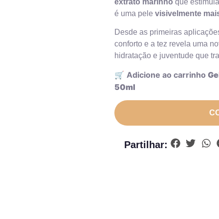
extrato marinho
que estimula
é uma pele
visivelmente mais
Desde as primeiras aplicações
conforto e a tez revela uma 
hidratação e juventude que tr
🛒
Adicione ao carrinho
Ge
50ml
C
Partilhar: