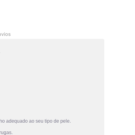
nvios
.
ho adequado ao seu tipo de pele.
rugas.