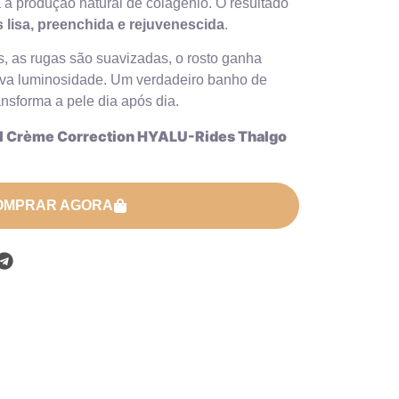
 a produção natural de colagénio. O resultado
 lisa, preenchida e rejuvenescida
.
, as rugas são suavizadas, o rosto ganha
nova luminosidade. Um verdadeiro banho de
ansforma a pele dia após dia.
l Crème Correction HYALU-Rides Thalgo
OMPRAR AGORA