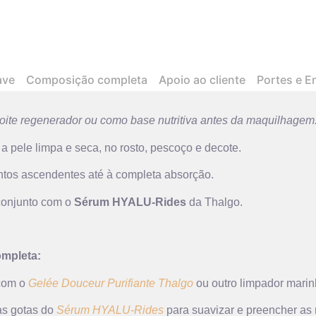
ave
Composição completa
Apoio ao cliente
Portes e E
oite regenerador ou como base nutritiva antes da maquilhagem
 a pele limpa e seca, no rosto, pescoço e decote.
os ascendentes até à completa absorção.
 conjunto com o
Sérum HYALU-Rides
da Thalgo.
ompleta:
 com o
Gelée Douceur Purifiante Thalgo
ou outro limpador marin
as gotas do
Sérum HYALU-Rides
para suavizar e preencher as 