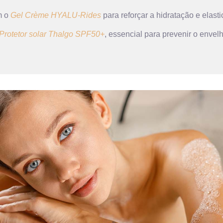
m o
Gel Crème HYALU-Rides
para reforçar a hidratação e elasti
Protetor solar Thalgo SPF50+
, essencial para prevenir o enve