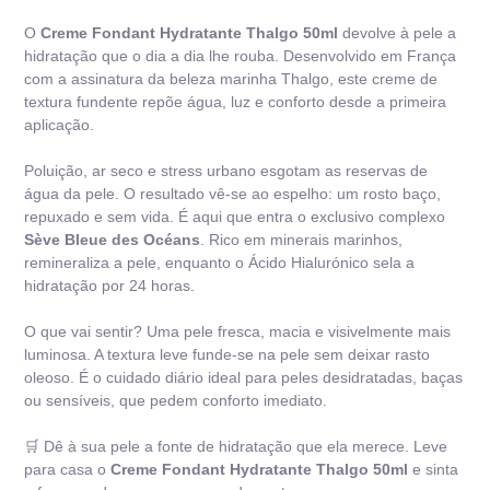
O
Creme Fondant Hydratante Thalgo 50ml
devolve à pele a
hidratação que o dia a dia lhe rouba. Desenvolvido em França
com a assinatura da beleza marinha Thalgo, este creme de
textura fundente repõe água, luz e conforto desde a primeira
aplicação.
Poluição, ar seco e stress urbano esgotam as reservas de
água da pele. O resultado vê-se ao espelho: um rosto baço,
repuxado e sem vida. É aqui que entra o exclusivo complexo
Sève Bleue des Océans
. Rico em minerais marinhos,
remineraliza a pele, enquanto o Ácido Hialurónico sela a
hidratação por 24 horas.
O que vai sentir? Uma pele fresca, macia e visivelmente mais
luminosa. A textura leve funde-se na pele sem deixar rasto
oleoso. É o cuidado diário ideal para peles desidratadas, baças
ou sensíveis, que pedem conforto imediato.
🛒 Dê à sua pele a fonte de hidratação que ela merece. Leve
para casa o
Creme Fondant Hydratante Thalgo 50ml
e sinta