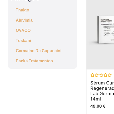
Thalgo
Alqvimia
OVACO
Toskani
Germaine De Capuccini
Packs Tratamentos
Avaliação
Sérum Cur
0
Regenerado
de
5
Lab Germa
14ml
49.00
€