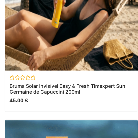
Avaliação
Bruma Solar Invisível Easy & Fresh Timexpert Sun
0
Germaine de Capuccini 200ml
de
5
45.00
€