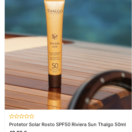
Avaliação
Protetor Solar Rosto SPF50 Riviera Sun Thalgo 50ml
0
de