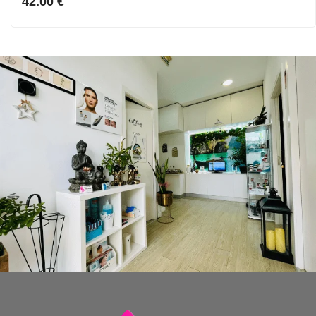
42.00
€
5