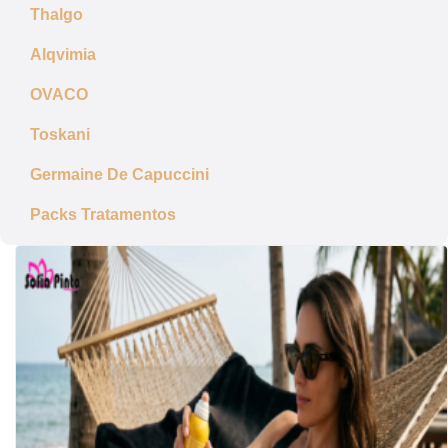
Thalgo
Alqvimia
OVACO
Toskani
Germaine De Capuccini
Packs Tratamentos