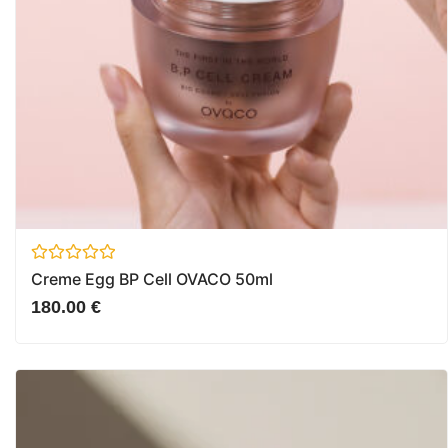
Avaliação
Creme Egg BP Cell OVACO 50ml
0
de
180.00
€
5