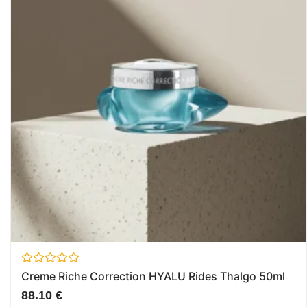
Avaliação
Creme Riche Correction HYALU Rides Thalgo 50ml
0
de
88.10
€
5