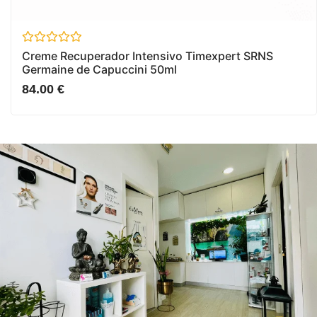
Avaliação
Creme Recuperador Intensivo Timexpert SRNS
0
Germaine de Capuccini 50ml
de
5
84.00
€