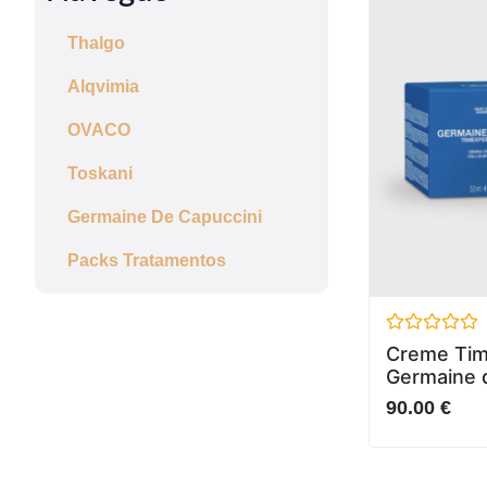
Thalgo
Alqvimia
OVACO
Toskani
Germaine De Capuccini
Packs Tratamentos
Avaliação
Creme Tim
0
Germaine 
de
5
90.00
€