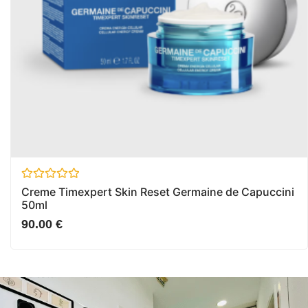
Avaliação
Creme Timexpert Skin Reset Germaine de Capuccini
0
50ml
de
5
90.00
€