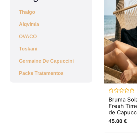
Thalgo
Alqvimia
OVACO
Toskani
Germaine De Capuccini
Packs Tratamentos
Avaliação
Bruma Sola
0
Fresh Tim
de
5
de Capucc
45.00
€