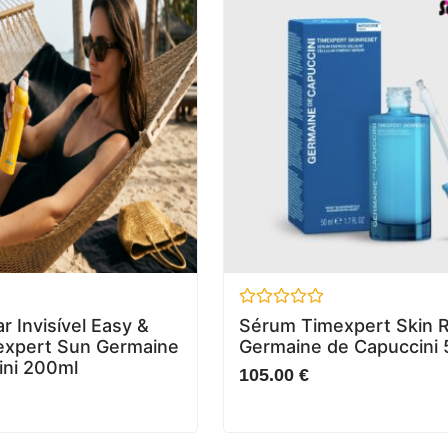
Avaliação
r Invisível Easy &
Sérum Timexpert Skin 
0
expert Sun Germaine
Germaine de Capuccini
de
5
ini 200ml
105.00
€