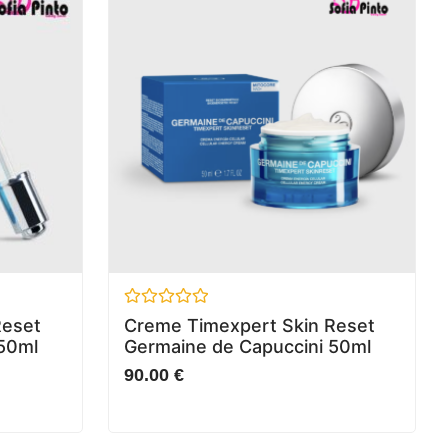
Avaliação
Reset
Creme Timexpert Skin Reset
0
 50ml
Germaine de Capuccini 50ml
de
5
90.00
€