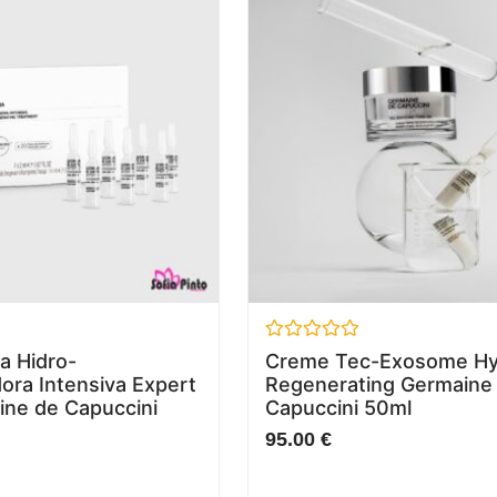
Avaliação
a Hidro-
Creme Tec-Exosome Hy
0
ra Intensiva Expert
Regenerating Germaine
de
5
ine de Capuccini
Capuccini 50ml
95.00
€