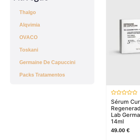
Thalgo
Alqvimia
OVACO
Toskani
Germaine De Capuccini
Packs Tratamentos
Avaliação
Sérum Cur
0
Regenerado
de
5
Lab Germa
14ml
49.00
€