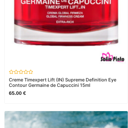
Avaliação
Creme Timexpert Lift (IN) Supreme Definition Eye
0
Contour Germaine de Capuccini 15ml
de
5
65.00
€