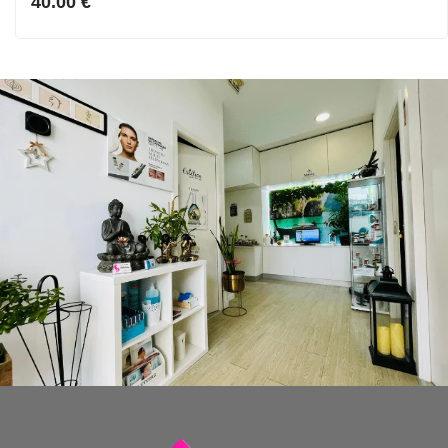
40.00
€
5