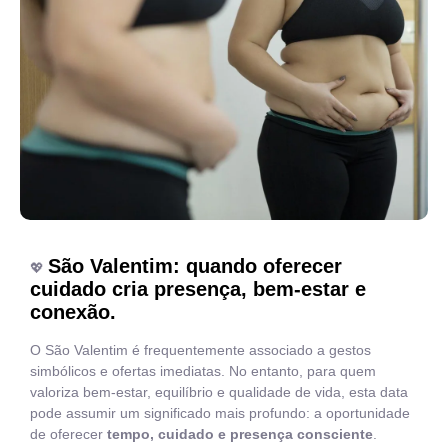
São Valentim: quando oferecer
💖
cuidado cria presença, bem-estar e
conexão.
O São Valentim é frequentemente associado a gestos
simbólicos e ofertas imediatas. No entanto, para quem
valoriza bem-estar, equilíbrio e qualidade de vida, esta data
pode assumir um significado mais profundo: a oportunidade
de oferecer
tempo, cuidado e presença consciente
.