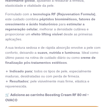
reafirmante global
, ajudando a restaurar a firmeza,
elasticidade e vitalidade da pele.
Formulado com a
tecnologia RF (Rejuvenation Formula)
,
este cuidado combina
péptidos biomiméticos, fatores de
crescimento e ácido hialurónico
para
estimular a
regeneração celular
, melhorar a densidade cutânea e
proporcionar um
efeito lifting visível
desde as primeiras
aplicações.
A sua textura sedosa e de rápida absorção envolve a pele com
conforto, deixando-a
suave, nutrida e luminosa
. Ideal como
último passo na rotina de cuidado diário ou como
creme de
finalização pós-tratamentos estéticos
.
🔹
Indicado para:
todos os tipos de pele, especialmente
maduras, desidratadas ou com perda de firmeza.
🔹
Resultados:
pele visivelmente mais firme, elástica e
rejuvenescida.
🛒
Adicione ao carrinho Boosting Cream RF 80 ml –
OVACO